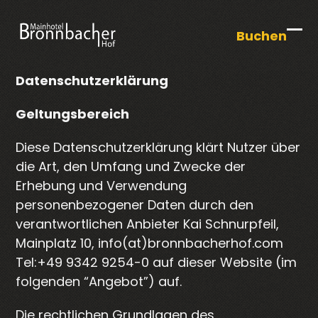
Skip
to
Buchen
Op
Clo
content
mob
mob
Datenschutzerklärung
me
me
Geltungsbereich
Diese Datenschutzerklärung klärt Nutzer über
die Art, den Umfang und Zwecke der
Erhebung und Verwendung
personenbezogener Daten durch den
verantwortlichen Anbieter Kai Schnurpfeil,
Mainplatz 10, info(at)bronnbacherhof.com
Tel:+49 9342 9254-0 auf dieser Website (im
folgenden “Angebot”) auf.
Die rechtlichen Grundlagen des