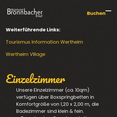
Skip
to
Buchen
Op
Clo
content
mob
mob
Weiterführende Links:
me
me
Tourismus Information Wertheim
Wertheim Village
Einzelzimmer
Unsere Einzelzimmer (ca. 10qm)
verfügen über Boxspringbetten in
Komfortgröße von 1,20 x 2,00 m, die
Badezimmer sind klein & fein.